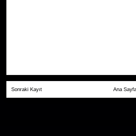
Sonraki Kayıt
Ana Sayf
Kaydol:
Kayıt Yoru